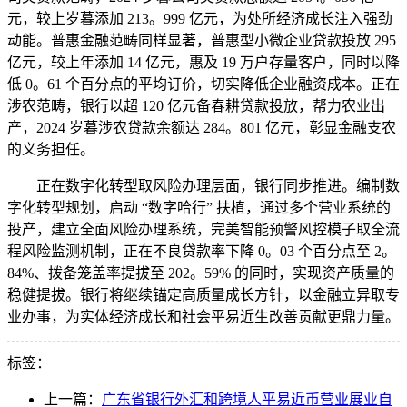
元，较上岁暮添加 213。999 亿元，为处所经济成长注入强劲
动能。普惠金融范畴同样显著，普惠型小微企业贷款投放 295
亿元，较上年添加 14 亿元，惠及 19 万户存量客户，同时以降
低 0。61 个百分点的平均订价，切实降低企业融资成本。正在
涉农范畴，银行以超 120 亿元备春耕贷款投放，帮力农业出
产，2024 岁暮涉农贷款余额达 284。801 亿元，彰显金融支农
的义务担任。
正在数字化转型取风险办理层面，银行同步推进。编制数
字化转型规划，启动 “数字哈行” 扶植，通过多个营业系统的
投产，建立全面风险办理系统，完美智能预警风控模子取全流
程风险监测机制，正在不良贷款率下降 0。03 个百分点至 2。
84%、拨备笼盖率提拔至 202。59% 的同时，实现资产质量的
稳健提拔。银行将继续锚定高质量成长方针，以金融立异取专
业办事，为实体经济成长和社会平易近生改善贡献更鼎力量。
标签：
上一篇：
广东省银行外汇和跨境人平易近币营业展业自