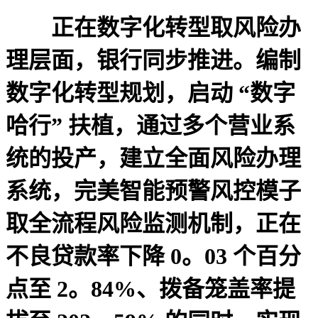
正在数字化转型取风险办
理层面，银行同步推进。编制
数字化转型规划，启动 “数字
哈行” 扶植，通过多个营业系
统的投产，建立全面风险办理
系统，完美智能预警风控模子
取全流程风险监测机制，正在
不良贷款率下降 0。03 个百分
点至 2。84%、拨备笼盖率提