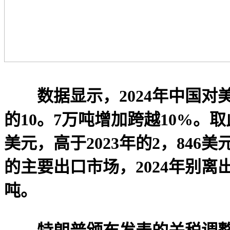
数据显示，2024年中国对美
的10。7万吨增加跨越10%。
美元，高于2023年的2，84
的主要出口市场，2024年别离出口
吨。