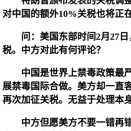
特朗普颁布发表的关税调整内
对中国的额外10%关税也将正
问：美国东部时间2月27日，
税。中方对此有何评论？
中国是世界上禁毒政策最严酷
展禁毒国际合做。美方却一直客
再次加征关税。无益于处理本
中方但愿美方不要一错再错，