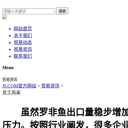
搜索
网站首页
关于我们
贸易动态
贸易资讯
联系我们
Menu
贸易资讯
J9.COM官方网站
>
贸易资讯
>
员工风采
虽然罗非鱼出口量稳步增加，
压力。按照行业阐发，很多企