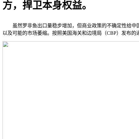
方，捍卫本身权益。
虽然罗非鱼出口量稳步增加，但商业政策的不确定性给中国
以及可能的市场萎缩。按照美国海关和边境局（CBP）发布的