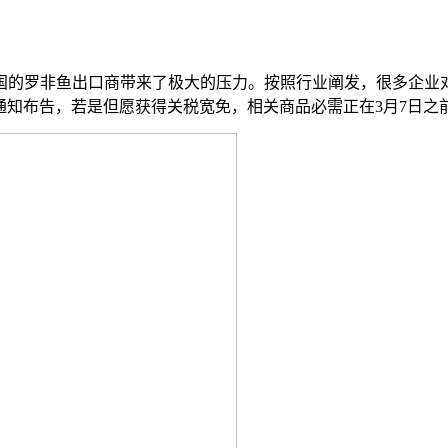
的罗非鱼出口商带来了极大的压力。按照行业阐发，很多企业对
通知布告，若是但愿获得关税宽免，相关商品必需正在3月7日之