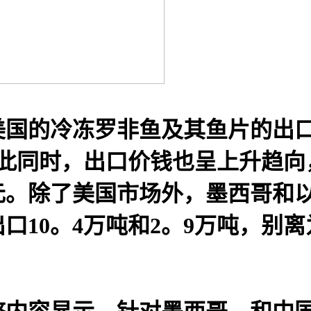
国的冷冻罗非鱼及其鱼片的出口量冲
取此同时，出口价钱也呈上升趋向，2
6美元。除了美国市场外，墨西哥
10。4万吨和2。9万吨，别离为3