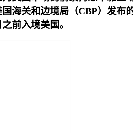
国海关和边境局（CBP）发布
日之前入境美国。