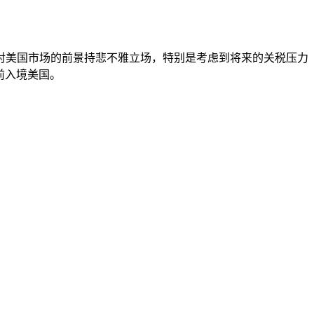
美国市场的前景持悲不雅立场，特别是考虑到将来的关税压力
前入境美国。