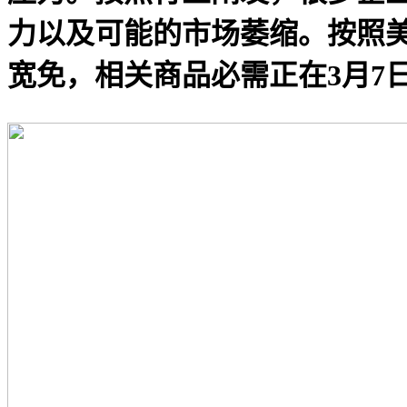
力以及可能的市场萎缩。按照美
宽免，相关商品必需正在3月7