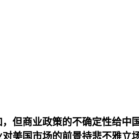
但商业政策的不确定性给中国
业对美国市场的前景持悲不雅立