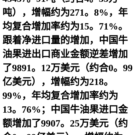
吨），增幅约为271。8%，年
均复合增加率约为15。71%。
跟着净进口量的增加，中国牛
油果进出口商业金额逆差增加
了9891。12万美元（约合0。99
亿美元），增幅约为218。
99%，年均复合增加率约为
13。76%；中国牛油果进口金
额增加了9907。25万美元（约