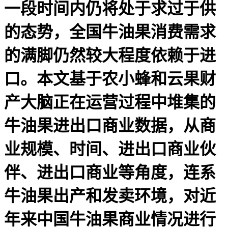
一段时间内仍将处于求过于供
的态势，全国牛油果消费需求
的满脚仍然较大程度依赖于进
口。本文基于农小蜂和云果财
产大脑正在运营过程中堆集的
牛油果进出口商业数据，从商
业规模、时间、进出口商业伙
伴、进出口商业等角度，连系
牛油果出产和发卖环境，对近
年来中国牛油果商业情况进行