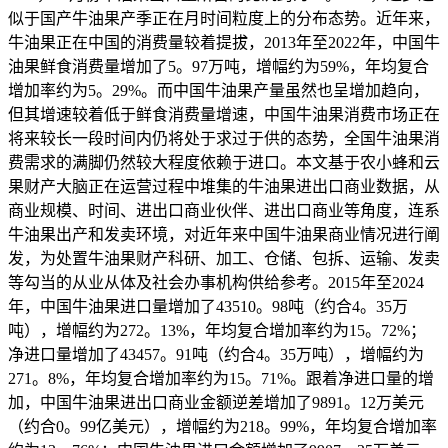
似于国产牛油果产季正在月时间粒度上的分布态势。近年来，
牛油果正在中国的消费量较着提拔，2013年至2022年，中国牛
油果鲜食消费量增加了5。97万吨，增幅约为59%，年均复合
增加率约为5。29%。而中国牛油果产量虽然也呈增加趋向，
但其增速较着低于鲜食消费量增速，中国牛油果消费市场正在
将来较长一段时间内仍将处于求过于供的态势，全国牛油果消
费需求的满脚仍然较大程度依赖于进口。本文基于农小蜂和云
果财产大脑正在运营过程中堆集的牛油果进出口商业数据，从
商业规模、时间、进出口商业伙伴、进出口商业等角度，连系
牛油果出产和发卖环境，对近年来中国牛油果商业情况进行阐
发，为处置牛油果财产科研、加工、仓储、包拆、运输、发卖
等勾当的从业从体及社会办事机构供给参考。2015年至2024
年，中国牛油果进口量增加了43510。98吨（约合4。35万
吨），增幅约为272。13%，年均复合增加率约为15。72%；
净进口量增加了43457。91吨（约合4。35万吨），增幅约为
271。8%，年均复合增加率约为15。71%。跟着净进口量的增
加，中国牛油果进出口商业金额逆差增加了9891。12万美元
（约合0。99亿美元），增幅约为218。99%，年均复合增加率