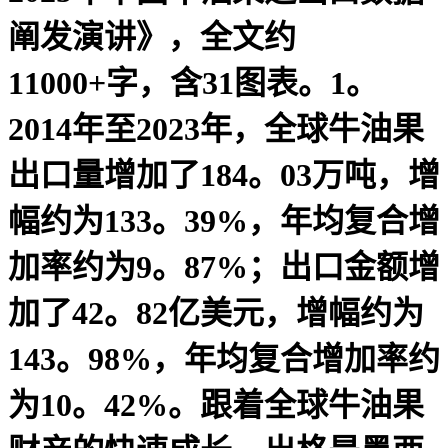
阐发演讲》，全文约
11000+字，含31图表。1。
2014年至2023年，全球牛油果
出口量增加了184。03万吨，增
幅约为133。39%，年均复合增
加率约为9。87%；出口金额增
加了42。82亿美元，增幅约为
143。98%，年均复合增加率约
为10。42%。跟着全球牛油果