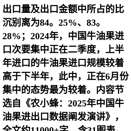
出口量及出口金额中所占的比
沉别离为84。25%、83。
28%；2024年，中国牛油果进
口次要集中正在二季度，上半
年进口的牛油果进口规模较着
高于下半年，此中，正在6月份
集中的态势最为较着。内容节
选自《农小蜂：2025年中国牛
油果进出口数据阐发演讲》，
全文约11000+字，含31图表。