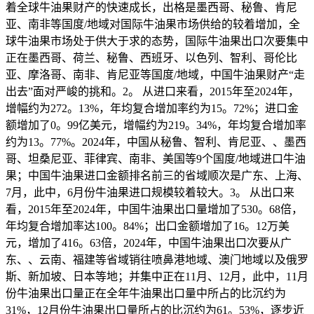
着全球牛油果财产的快速成长，出格是墨西哥、秘鲁、肯尼
亚、南非等国度/地域对国际牛油果市场供给的较着增加，全
球牛油果市场处于供大于求的态势，国际牛油果出口次要集中
正在墨西哥、荷兰、秘鲁、西班牙、以色列、智利、哥伦比
亚、摩洛哥、南非、肯尼亚等国度/地域，中国牛油果财产“走
出去”面对严峻的挑和。2。 从进口来看，2015年至2024年，
增幅约为272。13%，年均复合增加率约为15。72%；进口金
额增加了0。99亿美元，增幅约为219。34%，年均复合增加率
约为13。77%。2024年，中国从秘鲁、智利、肯尼亚、、墨西
哥、坦桑尼亚、菲律宾、南非、美国等9个国度/地域进口牛油
果；中国牛油果进口金额排名前三的省域顺次是广东、上海、
7月，此中，6月份牛油果进口规模较着较大。3。 从出口来
看，2015年至2024年，中国牛油果出口量增加了530。68倍，
年均复合增加率达100。84%；出口金额增加了16。12万美
元，增加了416。63倍，2024年，中国牛油果出口次要从广
东、、云南、福建等省域销往喷鼻港地域、澳门地域以及俄罗
斯、新加坡、日本等地；并集中正在11月、12月，此中，11月
份牛油果出口量正在全年牛油果出口量中所占的比沉约为
31%，12月份牛油果出口量所占的比沉约为61。53%，逐步近