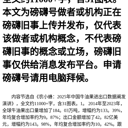
本文为磅礴号做者或机构正在
磅礴旧事上传并发布，仅代表
该做者或机构概念，不代表磅
礴旧事的概念或立场，磅礴旧
事仅供给消息发布平台。申请
磅礴号请用电脑拜候。
内容节选自《农小蜂：2025年中国牛油果进出口数据阐发
演讲》，全文约11000+字，含31图表。1。 2014年至2023年，
全球牛油果出口量增加了184。03万吨，增幅约为133。39%，
年均复合增加率约为9。87%；出口金额增加了42。82亿美
元，增幅约为143。98%，年均复合增加率约为10。42%。跟