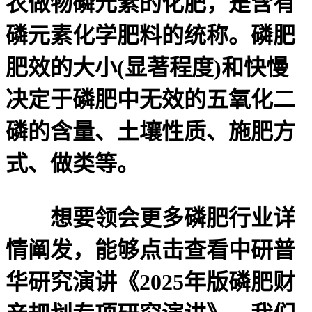
农做物磷元素的化肥，是含有
磷元素化学肥料的统称。磷肥
肥效的大小(显著程度)和快慢
决定于磷肥中无效的五氧化二
磷的含量、土壤性质、施肥方
式、做类等。
想要领会更多磷肥行业详
情阐发，能够点击查看中研普
华研究演讲《2025年版磷肥财