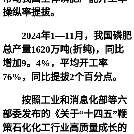
操纵率提拔。
2024年1—11月，我国磷肥
总产量1620万吨(折纯)，同比
增加9。4%，平均开工率
76%，同比提拔2个百分点。
按照工业和消息化部等六
部委发布的《关于“十四五”鞭
策石化化工行业高质量成长的