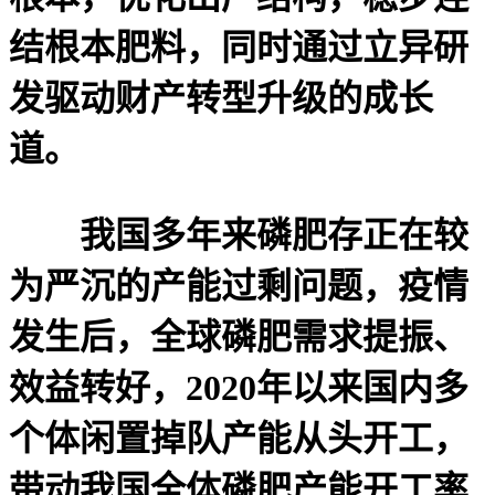
结根本肥料，同时通过立异研
发驱动财产转型升级的成长
道。
我国多年来磷肥存正在较
为严沉的产能过剩问题，疫情
发生后，全球磷肥需求提振、
效益转好，2020年以来国内多
个体闲置掉队产能从头开工，
带动我国全体磷肥产能开工率