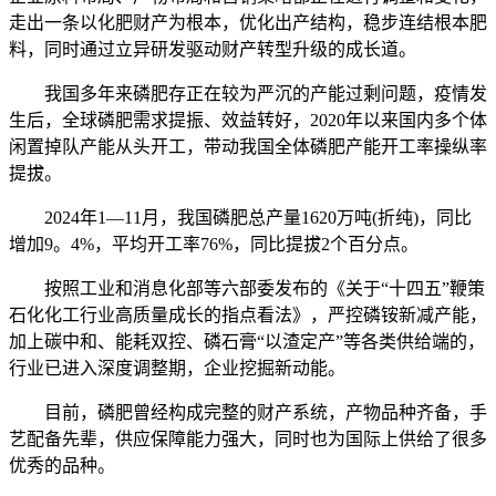
走出一条以化肥财产为根本，优化出产结构，稳步连结根本肥
料，同时通过立异研发驱动财产转型升级的成长道。
我国多年来磷肥存正在较为严沉的产能过剩问题，疫情发
生后，全球磷肥需求提振、效益转好，2020年以来国内多个体
闲置掉队产能从头开工，带动我国全体磷肥产能开工率操纵率
提拔。
2024年1—11月，我国磷肥总产量1620万吨(折纯)，同比
增加9。4%，平均开工率76%，同比提拔2个百分点。
按照工业和消息化部等六部委发布的《关于“十四五”鞭策
石化化工行业高质量成长的指点看法》，严控磷铵新减产能，
加上碳中和、能耗双控、磷石膏“以渣定产”等各类供给端的，
行业已进入深度调整期，企业挖掘新动能。
目前，磷肥曾经构成完整的财产系统，产物品种齐备，手
艺配备先辈，供应保障能力强大，同时也为国际上供给了很多
优秀的品种。