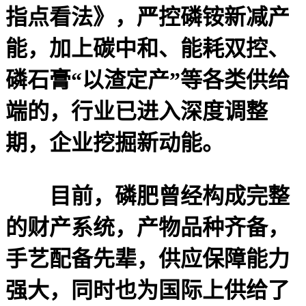
指点看法》，严控磷铵新减产
能，加上碳中和、能耗双控、
磷石膏“以渣定产”等各类供给
端的，行业已进入深度调整
期，企业挖掘新动能。
目前，磷肥曾经构成完整
的财产系统，产物品种齐备，
手艺配备先辈，供应保障能力
强大，同时也为国际上供给了