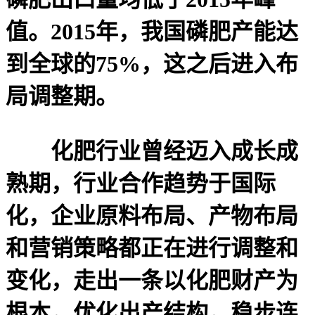
值。2015年，我国磷肥产能达
到全球的75%，这之后进入布
局调整期。
化肥行业曾经迈入成长成
熟期，行业合作趋势于国际
化，企业原料布局、产物布局
和营销策略都正在进行调整和
变化，走出一条以化肥财产为
根本，优化出产结构，稳步连