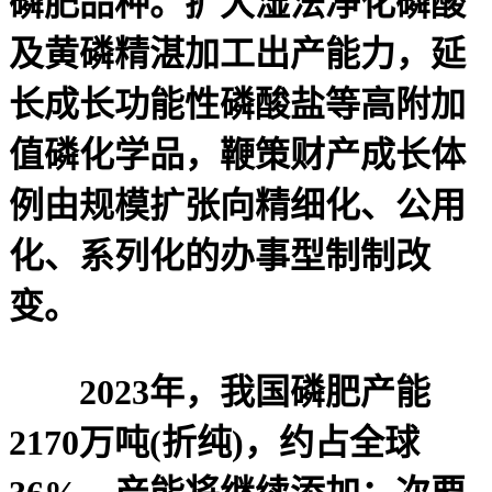
磷肥品种。扩大湿法净化磷酸
及黄磷精湛加工出产能力，延
长成长功能性磷酸盐等高附加
值磷化学品，鞭策财产成长体
例由规模扩张向精细化、公用
化、系列化的办事型制制改
变。
2023年，我国磷肥产能
2170万吨(折纯)，约占全球